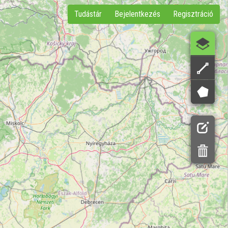
Tudástár
Bejelentkezés
Regisztráció
Réteg
Távo
Terü
Méré
Méré